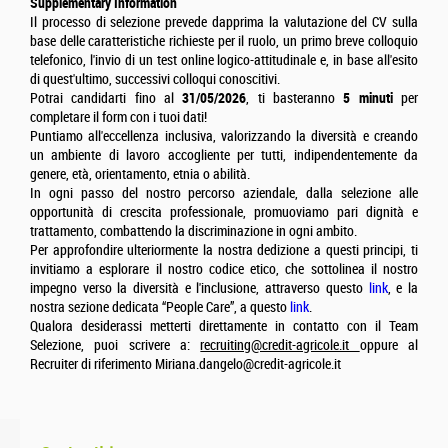
Supplementary Information
Il processo di selezione prevede dapprima la valutazione del CV sulla
base delle caratteristiche richieste per il ruolo, un primo breve colloquio
telefonico, l'invio di un test online logico-attitudinale e, in base all'esito
di quest'ultimo, successivi colloqui conoscitivi.
Potrai candidarti fino al
31/05/2026
, ti basteranno
5 minuti
per
completare il form con i tuoi dati!
Puntiamo all'eccellenza inclusiva, valorizzando la diversità e creando
un ambiente di lavoro accogliente per tutti, indipendentemente da
genere, età, orientamento, etnia o abilità.
In ogni passo del nostro percorso aziendale, dalla selezione alle
opportunità di crescita professionale, promuoviamo pari dignità e
trattamento, combattendo la discriminazione in ogni ambito.
Per approfondire ulteriormente la nostra dedizione a questi principi, ti
invitiamo a esplorare il nostro codice etico, che sottolinea il nostro
impegno verso la diversità e l'inclusione, attraverso questo
link
, e la
nostra sezione dedicata “People Care”, a questo
link
.
Qualora desiderassi metterti direttamente in contatto con il Team
Selezione, puoi scrivere a:
recruiting@credit-agricole.it
oppure al
Recruiter di riferimento Miriana.dangelo@credit-agricole.it