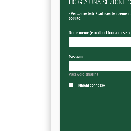
HO GIÀ UNA SEZIONE 
›
Per connetterti, è sufficiente inserire i
seguito.
Nome utente (e-mail, nel formato esem
Password
Password smarrita
Rimani connesso