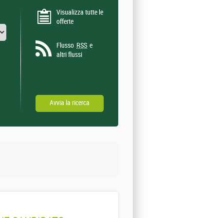
Visualizza tutte le
offerte
Flusso
RSS
e
altri flussi