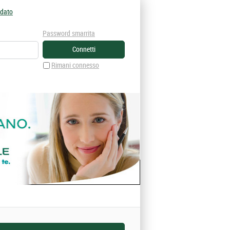
idato
Password smarrita
Rimani connesso