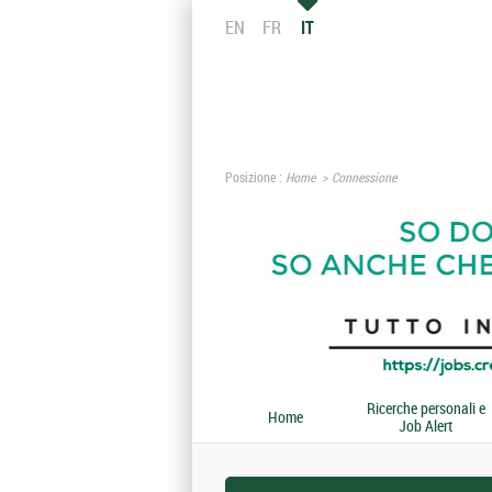
EN
FR
IT
Posizione :
Home
Connessione
Ricerche personali e
Home
Job Alert