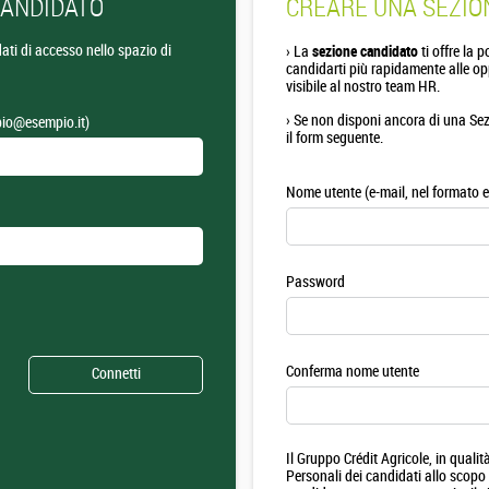
CANDIDATO
CREARE UNA SEZIO
 dati di accesso nello spazio di
›
La
sezione candidato
ti offre la p
candidarti più rapidamente alle opp
visibile al nostro team HR.
›
Se non disponi ancora di una Sezi
pio@esempio.it)
il form seguente.
Nome utente (e-mail, nel formato
Password
Conferma nome utente
Il Gruppo Crédit Agricole, in qualità
Personali dei candidati allo scopo 