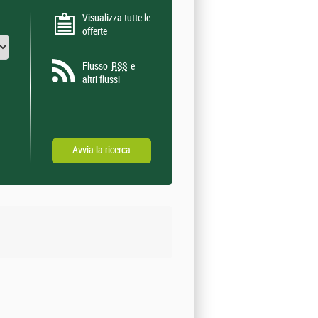
Visualizza tutte le
offerte
Flusso
RSS
e
altri flussi