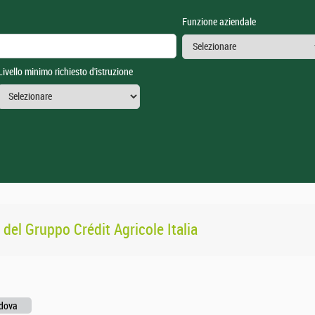
Funzione aziendale
Livello minimo richiesto d'istruzione
i del
Gruppo Crédit Agricole Italia
adova