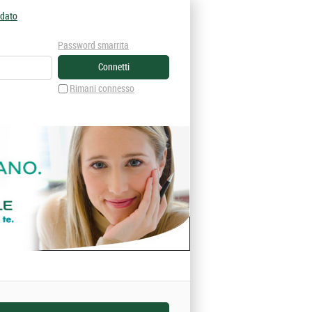
idato
Password smarrita
Rimani connesso