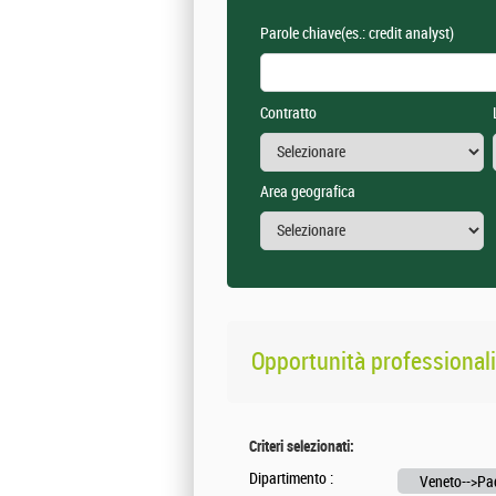
Parole chiave
(es.: credit analyst)
Contratto
Area geografica
Opportunità professional
Criteri selezionati:
Dipartimento :
Veneto-->P