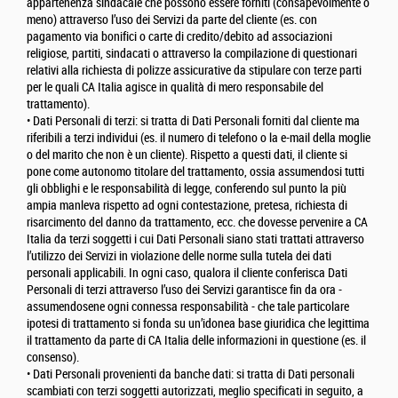
appartenenza sindacale che possono essere forniti (consapevolmente o
meno) attraverso l’uso dei Servizi da parte del cliente (es. con
pagamento via bonifici o carte di credito/debito ad associazioni
religiose, partiti, sindacati o attraverso la compilazione di questionari
relativi alla richiesta di polizze assicurative da stipulare con terze parti
per le quali CA Italia agisce in qualità di mero responsabile del
trattamento).
• Dati Personali di terzi: si tratta di Dati Personali forniti dal cliente ma
riferibili a terzi individui (es. il numero di telefono o la e-mail della moglie
o del marito che non è un cliente). Rispetto a questi dati, il cliente si
pone come autonomo titolare del trattamento, ossia assumendosi tutti
gli obblighi e le responsabilità di legge, conferendo sul punto la più
ampia manleva rispetto ad ogni contestazione, pretesa, richiesta di
risarcimento del danno da trattamento, ecc. che dovesse pervenire a CA
Italia da terzi soggetti i cui Dati Personali siano stati trattati attraverso
l’utilizzo dei Servizi in violazione delle norme sulla tutela dei dati
personali applicabili. In ogni caso, qualora il cliente conferisca Dati
Personali di terzi attraverso l’uso dei Servizi garantisce fin da ora -
assumendosene ogni connessa responsabilità - che tale particolare
ipotesi di trattamento si fonda su un’idonea base giuridica che legittima
il trattamento da parte di CA Italia delle informazioni in questione (es. il
consenso).
• Dati Personali provenienti da banche dati: si tratta di Dati personali
scambiati con terzi soggetti autorizzati, meglio specificati in seguito, a