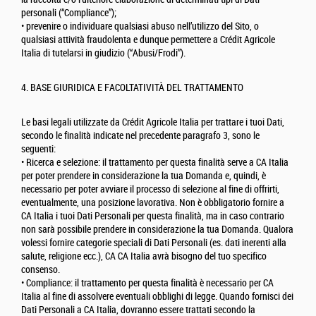
personali (“Compliance”);
• prevenire o individuare qualsiasi abuso nell’utilizzo del Sito, o
qualsiasi attività fraudolenta e dunque permettere a Crédit Agricole
Italia di tutelarsi in giudizio (“Abusi/Frodi”).
4. BASE GIURIDICA E FACOLTATIVITÀ DEL TRATTAMENTO
Le basi legali utilizzate da Crédit Agricole Italia per trattare i tuoi Dati,
secondo le finalità indicate nel precedente paragrafo 3, sono le
seguenti:
• Ricerca e selezione: il trattamento per questa finalità serve a CA Italia
per poter prendere in considerazione la tua Domanda e, quindi, è
necessario per poter avviare il processo di selezione al fine di offrirti,
eventualmente, una posizione lavorativa. Non è obbligatorio fornire a
CA Italia i tuoi Dati Personali per questa finalità, ma in caso contrario
non sarà possibile prendere in considerazione la tua Domanda. Qualora
volessi fornire categorie speciali di Dati Personali (es. dati inerenti alla
salute, religione ecc.), CA CA Italia avrà bisogno del tuo specifico
consenso.
• Compliance: il trattamento per questa finalità è necessario per CA
Italia al fine di assolvere eventuali obblighi di legge. Quando fornisci dei
Dati Personali a CA Italia, dovranno essere trattati secondo la