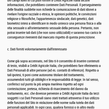
dei campi liberi in cui puoi fornire a Crédit Agricole Italia alcune
informazioni, che potrebbero contenere Dati Personali. Il perseguimento
delle finalità suddette non richiede la comunicazione di dati idonei a
rivelare l'origine razziale o etnica, le opinioni politiche, le convinzioni
religiose o filosofiche, l'appartenenza sindacale, dati genetici, dati
biometrici intesi a identificare in modo univoco una persona fisica o alla
vita sessuale o all'orientamento sessuale della persona. Pertanto, non
potrai inserire tali dati (che non sono utilizzabili) e saranno tuo carico le
conseguenze rivenienti dal mancato rispetto di questa prescrizione.
c. Dati forniti volontariamente dall’interessato
Come già sopra accennato, nel Sito ti è consentito di inserire contenuti
di testo, visibili a Crédit Agricole Italia, che potrebbero fare riferimento a
Dati Personali di altre persone (ad es. contatti di referenze). Rispetto a
tali ipotesi, ti poni come autonomo titolare del trattamento,
assumendoti tutti gli obblighi e le responsabilità di legge. In tal senso,
conferisci sul punto la più ampia manleva rispetto ad ogni
contestazione, pretesa, richiesta di risarcimento del danno da
trattamento, ecc. che dovesse pervenire a Crédit Agricole Italia da terzi
soggetti i cui Dati Personali siano stati trattati attraverso il tuo utilizzo
delle funzioni del Sito in violazione delle norme sulla tutela dei dati
personali applicabili. In ogni caso, qualora fornissi o in altro modo