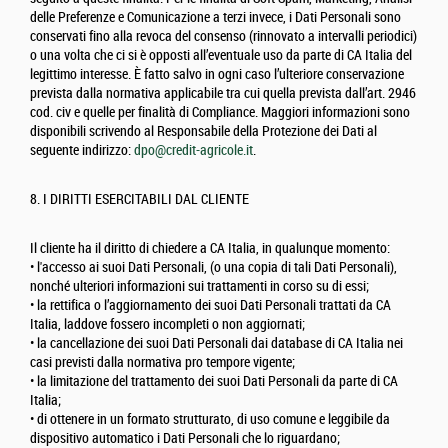
delle Preferenze e Comunicazione a terzi invece, i Dati Personali sono
conservati fino alla revoca del consenso (rinnovato a intervalli periodici)
o una volta che ci si è opposti all’eventuale uso da parte di CA Italia del
legittimo interesse. È fatto salvo in ogni caso l’ulteriore conservazione
prevista dalla normativa applicabile tra cui quella prevista dall’art. 2946
cod. civ e quelle per finalità di Compliance. Maggiori informazioni sono
disponibili scrivendo al Responsabile della Protezione dei Dati al
seguente indirizzo:
dpo@credit-agricole.it
.
8. I DIRITTI ESERCITABILI DAL CLIENTE
Il cliente ha il diritto di chiedere a CA Italia, in qualunque momento:
• l'accesso ai suoi Dati Personali, (o una copia di tali Dati Personali),
nonché ulteriori informazioni sui trattamenti in corso su di essi;
• la rettifica o l’aggiornamento dei suoi Dati Personali trattati da CA
Italia, laddove fossero incompleti o non aggiornati;
• la cancellazione dei suoi Dati Personali dai database di CA Italia nei
casi previsti dalla normativa pro tempore vigente;
• la limitazione del trattamento dei suoi Dati Personali da parte di CA
Italia;
• di ottenere in un formato strutturato, di uso comune e leggibile da
dispositivo automatico i Dati Personali che lo riguardano;