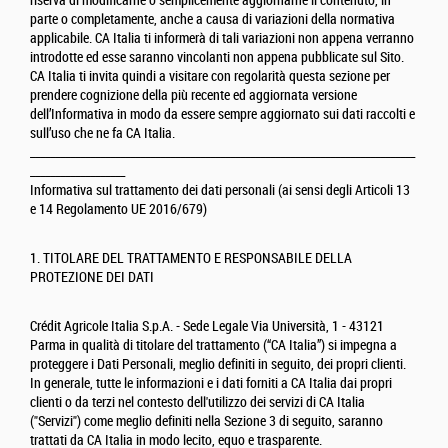
riserva di modificarne o semplicemente aggiornarne il contenuto, in
parte o completamente, anche a causa di variazioni della normativa
applicabile. CA Italia ti informerà di tali variazioni non appena verranno
introdotte ed esse saranno vincolanti non appena pubblicate sul Sito.
CA Italia ti invita quindi a visitare con regolarità questa sezione per
prendere cognizione della più recente ed aggiornata versione
dell’Informativa in modo da essere sempre aggiornato sui dati raccolti e
sull’uso che ne fa CA Italia.
_____________________________________________________________________________
___________________
Informativa sul trattamento dei dati personali (ai sensi degli Articoli 13
e 14 Regolamento UE 2016/679)
1. TITOLARE DEL TRATTAMENTO E RESPONSABILE DELLA
PROTEZIONE DEI DATI
Crédit Agricole Italia S.p.A. - Sede Legale Via Università, 1 - 43121
Parma in qualità di titolare del trattamento (“CA Italia”) si impegna a
proteggere i Dati Personali, meglio definiti in seguito, dei propri clienti.
In generale, tutte le informazioni e i dati forniti a CA Italia dai propri
clienti o da terzi nel contesto dell'utilizzo dei servizi di CA Italia
("Servizi") come meglio definiti nella Sezione 3 di seguito, saranno
trattati da CA Italia in modo lecito, equo e trasparente.