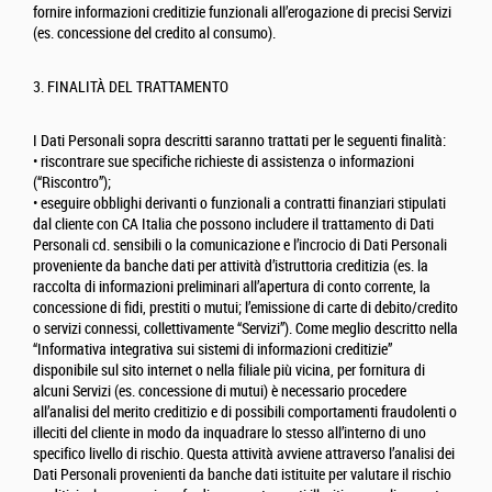
fornire informazioni creditizie funzionali all’erogazione di precisi Servizi
(es. concessione del credito al consumo).
3. FINALITÀ DEL TRATTAMENTO
I Dati Personali sopra descritti saranno trattati per le seguenti finalità:
• riscontrare sue specifiche richieste di assistenza o informazioni
(“Riscontro”);
• eseguire obblighi derivanti o funzionali a contratti finanziari stipulati
dal cliente con CA Italia che possono includere il trattamento di Dati
Personali cd. sensibili o la comunicazione e l’incrocio di Dati Personali
proveniente da banche dati per attività d’istruttoria creditizia (es. la
raccolta di informazioni preliminari all’apertura di conto corrente, la
concessione di fidi, prestiti o mutui; l’emissione di carte di debito/credito
o servizi connessi, collettivamente “Servizi”). Come meglio descritto nella
“Informativa integrativa sui sistemi di informazioni creditizie”
disponibile sul sito internet o nella filiale più vicina, per fornitura di
alcuni Servizi (es. concessione di mutui) è necessario procedere
all’analisi del merito creditizio e di possibili comportamenti fraudolenti o
illeciti del cliente in modo da inquadrare lo stesso all’interno di uno
specifico livello di rischio. Questa attività avviene attraverso l’analisi dei
Dati Personali provenienti da banche dati istituite per valutare il rischio