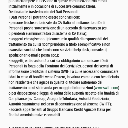
può interrompere la ricezione di queste comunicazioni via e-mail
inizialmente o in occasione di successive comunicazioni.
Destinatari e trasferimento dei Dati Personali
I Dati Personali potranno essere condivisi con:
• persone fisiche autorizzate da CA Italia al trattamento di Dati
Personali previa sottoscrizione di un accordo di riservatezza (es.
dipendenti e amministratori di sistema di CA Italia);
• soggetti che agiscono tipicamente in qualità di responsabili del
trattamento tra cui si ricomprendono a titolo esemplificativo e non
esaustivo società che forniscono servizi di help desk, consulenti,
spedizionari e-mail e posta ecc.);
• soggetti, enti o autorità a cui sia obbligatorio comunicare i Dati
Personali in forza della Fornitura dei Servizi (es. gestori dei servizi di
informazione creditizia, il sistema SWIFT a cui è necessario comunicare
i dati in caso di bonifici verso l’estero, in valuta estera o con beneficiario
non residente e che agisce in qualità di titolare autonomo del
trattamento a cui si rimanda per maggiori informazioni (
www.swift.com
)
o per disposizioni di legge, di ordini delle autorità rispetto alla finalità di
Compliance (es. Consap, Anagrafe Tributaria, Autorità Giudiziaria,
Autorità statunitensi nel caso di comunicazione al sistema SWIFT);
• società appartenenti al Gruppo Bancario Crédit Agricole Italia per
finalità amministrative e contabili.