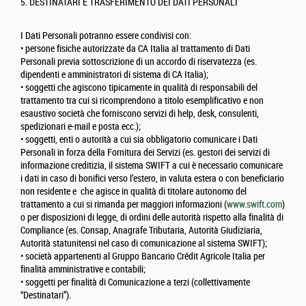
5. DESTINATARI E TRASFERIMENTO DEI DATI PERSONALI
I Dati Personali potranno essere condivisi con:
• persone fisiche autorizzate da CA Italia al trattamento di Dati
Personali previa sottoscrizione di un accordo di riservatezza (es.
dipendenti e amministratori di sistema di CA Italia);
• soggetti che agiscono tipicamente in qualità di responsabili del
trattamento tra cui si ricomprendono a titolo esemplificativo e non
esaustivo società che forniscono servizi di help, desk, consulenti,
spedizionari e-mail e posta ecc.);
• soggetti, enti o autorità a cui sia obbligatorio comunicare i Dati
Personali in forza della Fornitura dei Servizi (es. gestori dei servizi di
informazione creditizia, il sistema SWIFT a cui è necessario comunicare
i dati in caso di bonifici verso l’estero, in valuta estera o con beneficiario
non residente e che agisce in qualità di titolare autonomo del
trattamento a cui si rimanda per maggiori informazioni (
www.swift.com
)
o per disposizioni di legge, di ordini delle autorità rispetto alla finalità di
Compliance (es. Consap, Anagrafe Tributaria, Autorità Giudiziaria,
Autorità statunitensi nel caso di comunicazione al sistema SWIFT);
• società appartenenti al Gruppo Bancario Crédit Agricole Italia per
finalità amministrative e contabili;
• soggetti per finalità di Comunicazione a terzi (collettivamente
“Destinatari”).