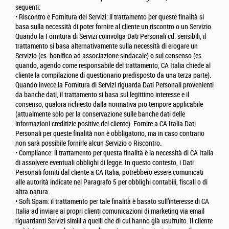
seguenti:
• Riscontro e Fornitura dei Servizi: il trattamento per queste finalità si
basa sulla necessità di poter fornire al cliente un riscontro o un Servizio.
Quando la Fornitura di Servizi coinvolga Dati Personali cd. sensibili, il
trattamento si basa alternativamente sulla necessità di erogare un
Servizio (es. bonifico ad associazione sindacale) o sul consenso (es.
quando, agendo come responsabile del trattamento, CA Italia chiede al
cliente la compilazione di questionario predisposto da una terza parte).
Quando invece la Fornitura di Servizi riguarda Dati Personali provenienti
da banche dati, il trattamento si basa sul legittimo interesse e il
consenso, qualora richiesto dalla normativa pro tempore applicabile
(attualmente solo per la conservazione sulle banche dati delle
informazioni creditizie positive del cliente). Fornire a CA Italia Dati
Personali per queste finalità non è obbligatorio, ma in caso contrario
non sarà possibile fornirle alcun Servizio o Riscontro.
• Compliance: il trattamento per questa finalità è la necessità di CA Italia
di assolvere eventuali obblighi di legge. In questo contesto, i Dati
Personali forniti dal cliente a CA Italia, potrebbero essere comunicati
alle autorità indicate nel Paragrafo 5 per obblighi contabili, fiscali o di
altra natura.
• Soft Spam: il trattamento per tale finalità è basato sull’interesse di CA
Italia ad inviare ai propri clienti comunicazioni di marketing via email
riguardanti Servizi simili a quelli che di cui hanno già usufruito. Il cliente