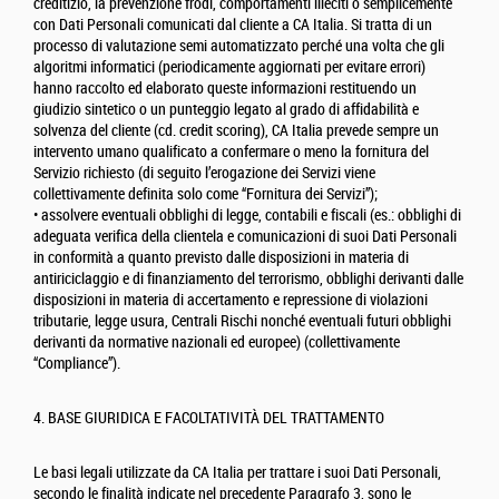
creditizio, la prevenzione frodi, comportamenti illeciti o semplicemente
con Dati Personali comunicati dal cliente a CA Italia. Si tratta di un
processo di valutazione semi automatizzato perché una volta che gli
algoritmi informatici (periodicamente aggiornati per evitare errori)
hanno raccolto ed elaborato queste informazioni restituendo un
giudizio sintetico o un punteggio legato al grado di affidabilità e
solvenza del cliente (cd. credit scoring), CA Italia prevede sempre un
intervento umano qualificato a confermare o meno la fornitura del
Servizio richiesto (di seguito l’erogazione dei Servizi viene
collettivamente definita solo come “Fornitura dei Servizi”);
• assolvere eventuali obblighi di legge, contabili e fiscali (es.: obblighi di
adeguata verifica della clientela e comunicazioni di suoi Dati Personali
in conformità a quanto previsto dalle disposizioni in materia di
antiriciclaggio e di finanziamento del terrorismo, obblighi derivanti dalle
disposizioni in materia di accertamento e repressione di violazioni
tributarie, legge usura, Centrali Rischi nonché eventuali futuri obblighi
derivanti da normative nazionali ed europee) (collettivamente
“Compliance”).
4. BASE GIURIDICA E FACOLTATIVITÀ DEL TRATTAMENTO
Le basi legali utilizzate da CA Italia per trattare i suoi Dati Personali,
secondo le finalità indicate nel precedente Paragrafo 3, sono le