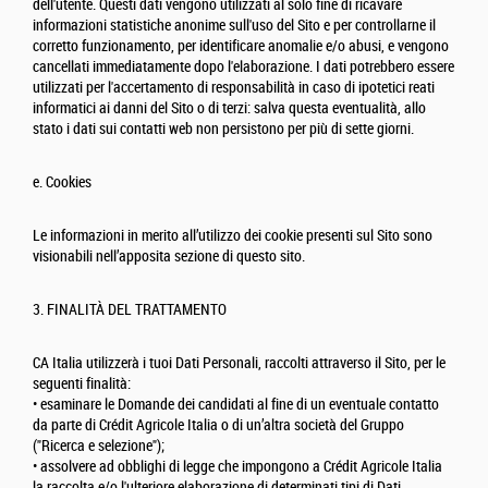
dell'utente. Questi dati vengono utilizzati al solo fine di ricavare
informazioni statistiche anonime sull'uso del Sito e per controllarne il
corretto funzionamento, per identificare anomalie e/o abusi, e vengono
cancellati immediatamente dopo l'elaborazione. I dati potrebbero essere
utilizzati per l'accertamento di responsabilità in caso di ipotetici reati
informatici ai danni del Sito o di terzi: salva questa eventualità, allo
stato i dati sui contatti web non persistono per più di sette giorni.
e. Cookies
Le informazioni in merito all’utilizzo dei cookie presenti sul Sito sono
visionabili nell’apposita sezione di questo sito.
3. FINALITÀ DEL TRATTAMENTO
CA Italia utilizzerà i tuoi Dati Personali, raccolti attraverso il Sito, per le
seguenti finalità:
• esaminare le Domande dei candidati al fine di un eventuale contatto
da parte di Crédit Agricole Italia o di un’altra società del Gruppo
("Ricerca e selezione");
• assolvere ad obblighi di legge che impongono a Crédit Agricole Italia
la raccolta e/o l'ulteriore elaborazione di determinati tipi di Dati