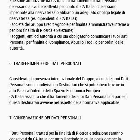
• persone autorizzate da CA Italia al trattamento di Dati Personali
necessario a svolgere attività per conto di CA Italia, che si siano
impegnate alla riservatezza o abbiano un adeguato obbligo legale di
riservatezza (es. dipendenti di CA Italia);
• società del Gruppo Crédit Agricole per finalità amministrative interne o
per loro finalità di Ricerca e Selezione;
• soggetti, enti od autorità a cui sia obbligatorio comunicare i tuoi Dati
Personali per finalità di Compliance, Abusi o Frodi, o per ordini delle
autorità.
6. TRASFERIMENTO DEI DATI PERSONALI
Considerata la presenza internazionale del Gruppo, alcuni dei tuoi Dati
Personali sono condivisi con Destinatari che si potrebbero trovare in
altri Paesi all’interno dello Spazio Economico Europeo.
CA Italia assicura che il trattamento dei suoi Dati Personali da parte di
questi Destinatari avviene nel rispetto della normativa applicabile.
7. CONSERVAZIONE DEI DATI PERSONALI
I Dati Personali trattati per la finalità di Ricerca e selezione saranno
conservati da CA Italia per tutto il periodo in cui la posizione per la